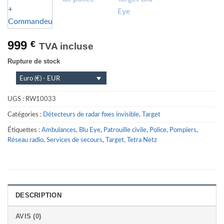
999
€
TVA incluse
Rupture de stock
Euro (€) - EUR
UGS :
RW10033
Catégories :
Détecteurs de radar fixes invisible
,
Target
Étiquettes :
Ambulances
,
Blu Eye
,
Patrouille civile
,
Police
,
Pompiers
,
Réseau radio
,
Services de secours
,
Target
,
Tetra Netz
DESCRIPTION
AVIS (0)